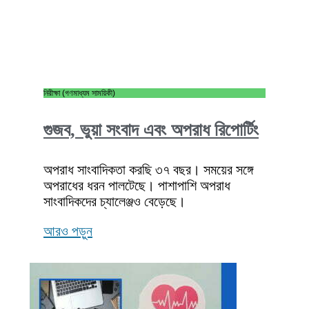
নিরীক্ষা (গণমাধ্যম সাময়িকী)
গুজব, ভুয়া সংবাদ এবং অপরাধ রিপোর্টিং
অপরাধ সাংবাদিকতা করছি ৩৭ বছর। সময়ের সঙ্গে
অপরাধের ধরন পালটেছে। পাশাপাশি অপরাধ
সাংবাদিকদের চ্যালেঞ্জও বেড়েছে।
আরও পড়ুন