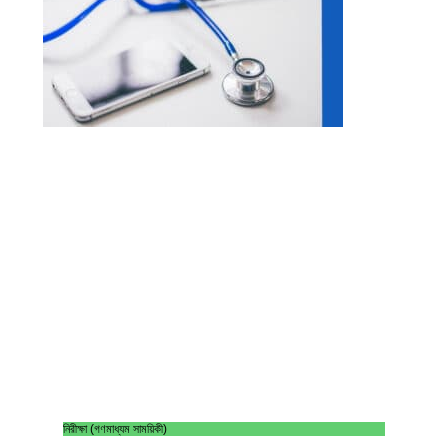
নিরীক্ষা (গণমাধ্যম সাময়িকী)