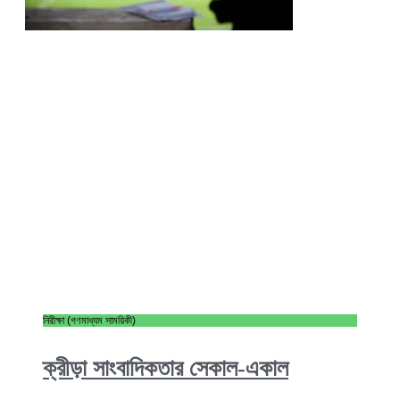
নিরীক্ষা (গণমাধ্যম সাময়িকী)
ক্রীড়া সাংবাদিকতার সেকাল-একাল