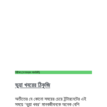
নিরীক্ষা (গণমাধ্যম সাময়িকী)
ভুয়া খবরের ঠিকুজি
অতীতের যে কোনো সময়ের চেয়ে ইন্টারনেটের এই
সময়ে ‘ভুয়া খবর’ মানবজীবনকে অনেক বেশি