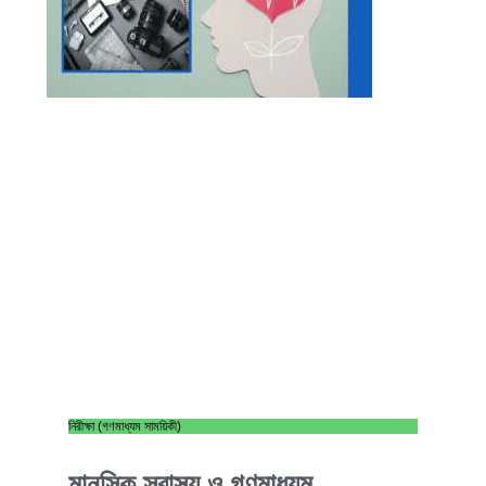
নিরীক্ষা (গণমাধ্যম সাময়িকী)
মানসিক স্বাস্থ্য ও গণমাধ্যম