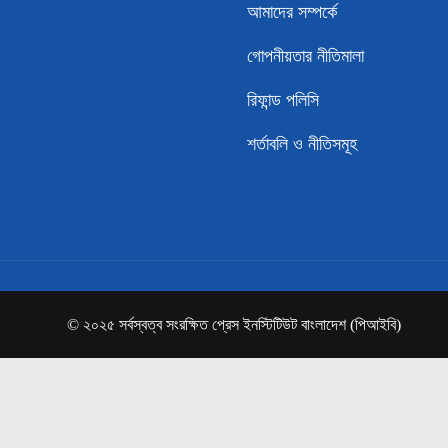
আমাদের সম্পর্কে
গোপনীয়তার নীতিমালা
রিফান্ড পলিসি
শর্তাবলি ও নীতিসমূহ
© ২০২৫ সর্বস্বত্ব সংরক্ষিত প্রেস ইনস্টিটিউট বাংলাদেশ (পিআইবি)