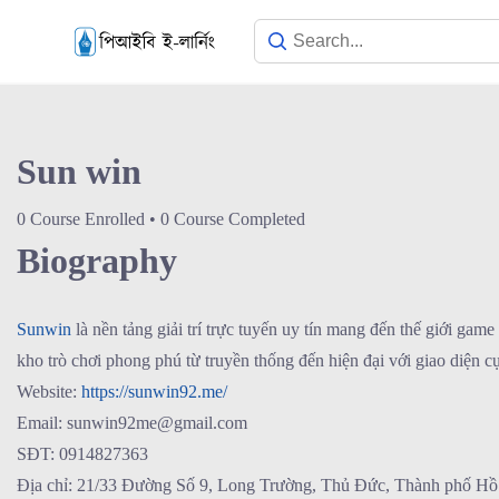
Skip
to
content
Sun win
0
Course Enrolled
•
0
Course Completed
Biography
Sunwin
là nền tảng giải trí trực tuyến uy tín mang đến thế giới ga
kho trò chơi phong phú từ truyền thống đến hiện đại với giao diện c
Website:
https://sunwin92.me/
Email: sunwin92me@gmail.com
SĐT: 0914827363
Địa chỉ: 21/33 Đường Số 9, Long Trường, Thủ Đức, Thành phố Hồ