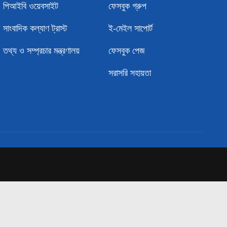
পিআইবি ওয়েবসাইট
ফেসবুক গ্রুপ
সাংবাদিক কল্যাণ ট্রাস্ট
ই-মেইল সাপোর্ট
তথ্য ও সম্প্রচার মন্ত্রণালয়
ফেসবুক পেজ
সরাসরি সহায়তা