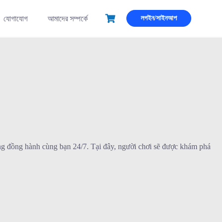
যোগাযোগ
আমাদের সম্পর্কে
লগইন/সাইনআপ
sàng đồng hành cùng bạn 24/7. Tại đây, người chơi sẽ được khám phá