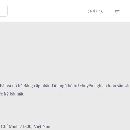
কোর্স সমূহ
ব্লগ
me bài và nổ hũ đẳng cấp nhất. Đội ngũ hỗ trợ chuyên nghiệp luôn sẵn 
ực kỳ bắt mắt.
 Chí Minh 71300, Việt Nam