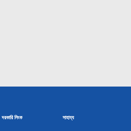
দরকারি লিংক
সাহায্য