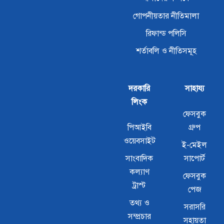
গোপনীয়তার নীতিমালা
রিফান্ড পলিসি
শর্তাবলি ও নীতিসমূহ
দরকারি
সাহায্য
লিংক
ফেসবুক
পিআইবি
গ্রুপ
ওয়েবসাইট
ই-মেইল
সাংবাদিক
সাপোর্ট
কল্যাণ
ফেসবুক
ট্রাস্ট
পেজ
তথ্য ও
সরাসরি
সম্প্রচার
সহায়তা