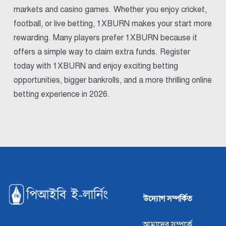
markets and casino games. Whether you enjoy cricket,
football, or live betting, 1XBURN makes your start more
rewarding. Many players prefer 1XBURN because it
offers a simple way to claim extra funds. Register
today with 1XBURN and enjoy exciting betting
opportunities, bigger bankrolls, and a more thrilling online
betting experience in 2026.
উদ্যোগ সম্পর্কিত
আমাদের সম্পর্কে