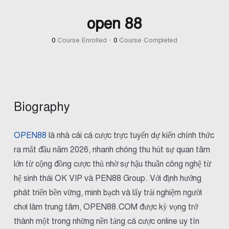
open 88
0
Course Enrolled
•
0
Course Completed
Biography
OPEN88
là nhà cái cá cược trực tuyến dự kiến chính thức
ra mắt đầu năm 2026, nhanh chóng thu hút sự quan tâm
lớn từ cộng đồng cược thủ nhờ sự hậu thuẫn công nghệ từ
hệ sinh thái OK VIP và PEN88 Group. Với định hướng
phát triển bền vững, minh bạch và lấy trải nghiệm người
chơi làm trung tâm, OPEN88.COM được kỳ vọng trở
thành một trong những nền tảng cá cược online uy tín