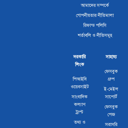
আমাদের সম্পর্কে
গোপনীয়তার নীতিমালা
রিফান্ড পলিসি
শর্তাবলি ও নীতিসমূহ
দরকারি
সাহায্য
লিংক
ফেসবুক
পিআইবি
গ্রুপ
ওয়েবসাইট
ই-মেইল
সাংবাদিক
সাপোর্ট
কল্যাণ
ফেসবুক
ট্রাস্ট
পেজ
তথ্য ও
সরাসরি