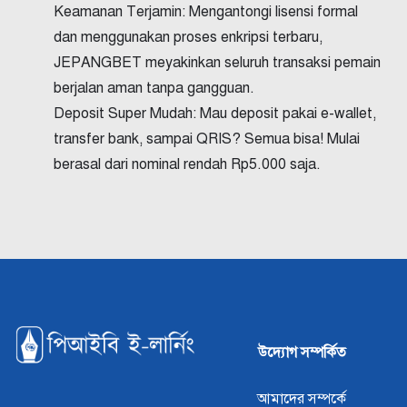
Keamanan Terjamin: Mengantongi lisensi formal
dan menggunakan proses enkripsi terbaru,
JEPANGBET meyakinkan seluruh transaksi pemain
berjalan aman tanpa gangguan.
Deposit Super Mudah: Mau deposit pakai e-wallet,
transfer bank, sampai QRIS? Semua bisa! Mulai
berasal dari nominal rendah Rp5.000 saja.
উদ্যোগ সম্পর্কিত
আমাদের সম্পর্কে