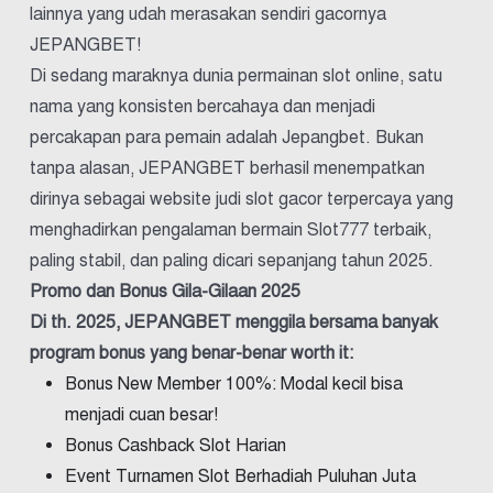
lainnya yang udah merasakan sendiri gacornya
JEPANGBET!
Di sedang maraknya dunia permainan slot online, satu
nama yang konsisten bercahaya dan menjadi
percakapan para pemain adalah Jepangbet. Bukan
tanpa alasan, JEPANGBET berhasil menempatkan
dirinya sebagai website judi slot gacor terpercaya yang
menghadirkan pengalaman bermain Slot777 terbaik,
paling stabil, dan paling dicari sepanjang tahun 2025.
Promo dan Bonus Gila-Gilaan 2025
Di th. 2025, JEPANGBET menggila bersama banyak
program bonus yang benar-benar worth it:
Bonus New Member 100%: Modal kecil bisa
menjadi cuan besar!
Bonus Cashback Slot Harian
Event Turnamen Slot Berhadiah Puluhan Juta