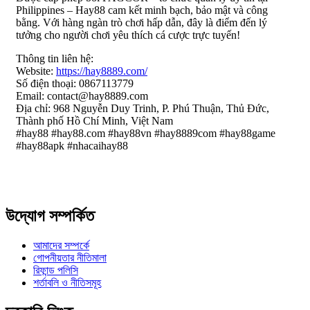
Philippines – Hay88 cam kết minh bạch, bảo mật và công
bằng. Với hàng ngàn trò chơi hấp dẫn, đây là điểm đến lý
tưởng cho người chơi yêu thích cá cược trực tuyến!
Thông tin liên hệ:
Website:
https://hay8889.com/
Số điện thoại: 0867113779
Email: contact@hay8889.com
Địa chỉ: 968 Nguyễn Duy Trinh, P. Phú Thuận, Thủ Đức,
Thành phố Hồ Chí Minh, Việt Nam
#hay88 #hay88.com #hay88vn #hay8889com #hay88game
#hay88apk #nhacaihay88
উদ্যোগ সম্পর্কিত
আমাদের সম্পর্কে
গোপনীয়তার নীতিমালা
রিফান্ড পলিসি
শর্তাবলি ও নীতিসমূহ