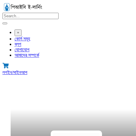
Skip
to
content
+
কোর্স সমূহ
ব্লগ
যোগাযোগ
আমাদের সম্পর্কে
লগইন/সাইনআপ