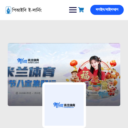
লগইন/সাইনআপ