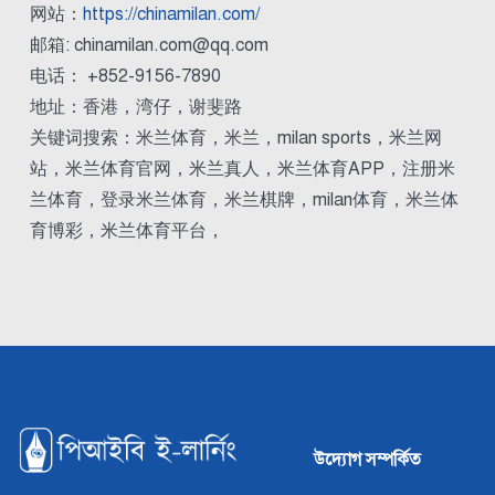
网站：
https://chinamilan.com/
邮箱: chinamilan.com@qq.com
电话： +852-9156-7890
地址：香港，湾仔，谢斐路
关键词搜索：米兰体育，米兰，milan sports，米兰网
站，米兰体育官网，米兰真人，米兰体育APP，注册米
兰体育，登录米兰体育，米兰棋牌，milan体育，米兰体
育博彩，米兰体育平台，
উদ্যোগ সম্পর্কিত