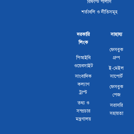
রিফান্ড পলিসি
শর্তাবলি ও নীতিসমূহ
দরকারি
সাহায্য
লিংক
ফেসবুক
পিআইবি
গ্রুপ
ওয়েবসাইট
ই-মেইল
সাংবাদিক
সাপোর্ট
কল্যাণ
ফেসবুক
ট্রাস্ট
পেজ
তথ্য ও
সরাসরি
সম্প্রচার
সহায়তা
মন্ত্রণালয়