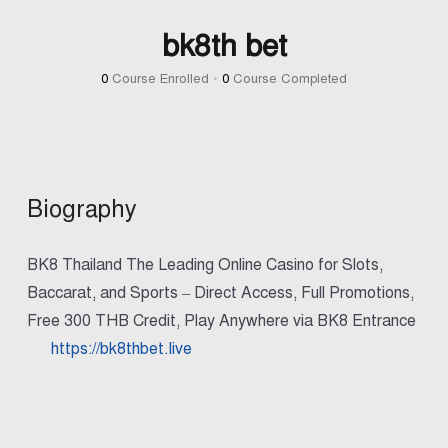
bk8th bet
0
Course Enrolled
•
0
Course Completed
Biography
BK8 Thailand The Leading Online Casino for Slots,
Baccarat, and Sports – Direct Access, Full Promotions,
Free 300 THB Credit, Play Anywhere via BK8 Entrance
https://bk8thbet.live