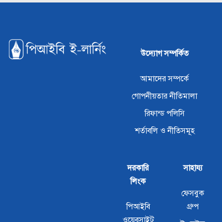
উদ্যোগ সম্পর্কিত
আমাদের সম্পর্কে
গোপনীয়তার নীতিমালা
রিফান্ড পলিসি
শর্তাবলি ও নীতিসমূহ
দরকারি
সাহায্য
লিংক
ফেসবুক
পিআইবি
গ্রুপ
ওয়েবসাইট