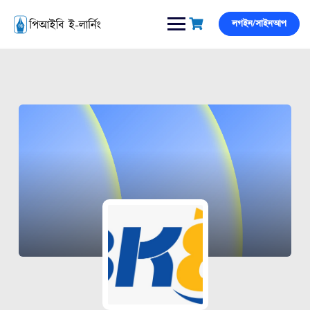
লগইন/সাইনআপ