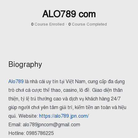
ALO789 com
0
Course Enrolled
•
0
Course Completed
Biography
Alo789
là nhà cái uy tín tại Việt Nam, cung cấp đa dạng
trò chơi cá cược thể thao, casino, lô đề. Giao diện thân
thiện, tỷ lệ trả thưởng cao và dịch vụ khách hàng 24/7
giúp người chơi yên tâm giải trí, kiếm tiền an toàn và hiệu
quả. Website:
https://alo789.jpn.com/
Email: alo789jpncom@gmail.com
Hotline: 0985786225