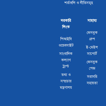
শর্তাবলি ও নীতিসমূহ
দরকারি
সাহায্য
লিংক
ফেসবুক
পিআইবি
গ্রুপ
ওয়েবসাইট
ই-মেইল
সাংবাদিক
সাপোর্ট
কল্যাণ
ফেসবুক
ট্রাস্ট
পেজ
তথ্য ও
সরাসরি
সম্প্রচার
সহায়তা
মন্ত্রণালয়