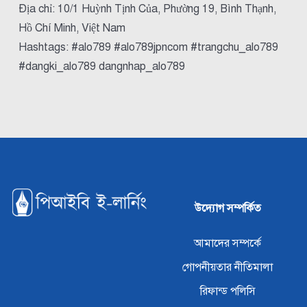
Địa chỉ: 10/1 Huỳnh Tịnh Của, Phường 19, Bình Thạnh,
Hồ Chí Minh, Việt Nam
Hashtags: #alo789 #alo789jpncom #trangchu_alo789
#dangki_alo789 dangnhap_alo789
উদ্যোগ সম্পর্কিত
আমাদের সম্পর্কে
গোপনীয়তার নীতিমালা
রিফান্ড পলিসি