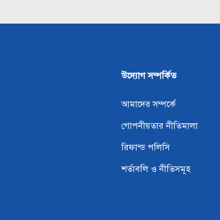
উদ্যোগ সম্পর্কিত
আমাদের সম্পর্কে
গোপনীয়তার নীতিমালা
রিফান্ড পলিসি
শর্তাবলি ও নীতিসমূহ