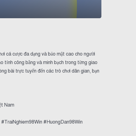
 chơi cá cược đa dạng và bảo mật cao cho người
bảo tính công bằng và minh bạch trong từng giao
ng bài trực tuyến đến các trò chơi dân gian, bạn
iệt Nam
n #TraiNghiem98Win #HuongDan98Win