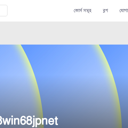
কোর্স সমূহ
ব্লগ
যোগ
8win68jpnet