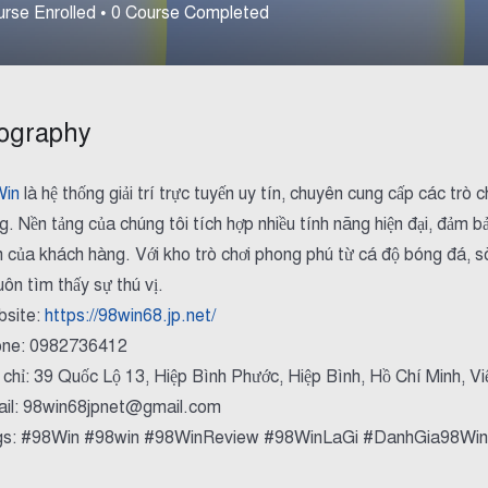
rse Enrolled
•
0
Course Completed
ography
Win
là hệ thống giải trí trực tuyến uy tín, chuyên cung cấp các trò
g. Nền tảng của chúng tôi tích hợp nhiều tính năng hiện đại, đảm 
h của khách hàng. Với kho trò chơi phong phú từ cá độ bóng đá, sò
luôn tìm thấy sự thú vị.
site:
https://98win68.jp.net/
ne: 0982736412
 chỉ: 39 Quốc Lộ 13, Hiệp Bình Phước, Hiệp Bình, Hồ Chí Minh, V
il: 98win68jpnet@gmail.com
s: #98Win #98win #98WinReview #98WinLaGi #DanhGia98Wi