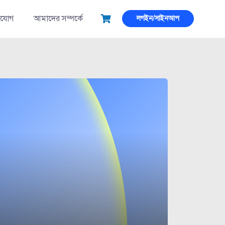
াযোগ
আমাদের সম্পর্কে
লগইন/সাইনআপ