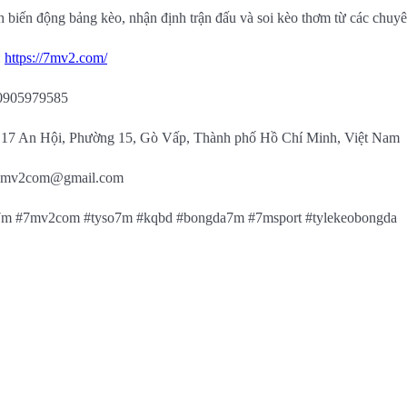
h biến động bảng kèo, nhận định trận đấu và soi kèo thơm từ các chuyên
:
https://7mv2.com/
0905979585
: 17 An Hội, Phường 15, Gò Vấp, Thành phố Hồ Chí Minh, Việt Nam
 7mv2com@gmail.com
7m #7mv2com #tyso7m #kqbd #bongda7m #7msport #tylekeobongda