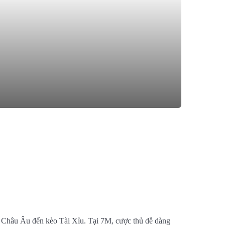
, Châu Âu đến kèo Tài Xỉu. Tại 7M, cược thủ dễ dàng