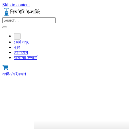
Skip to content
+
কোর্স সমূহ
ব্লগ
যোগাযোগ
আমাদের সম্পর্কে
লগইন/সাইনআপ