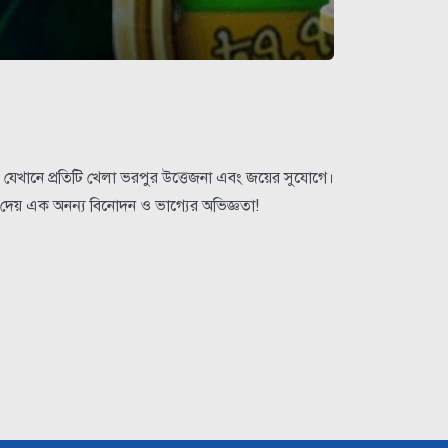
, যেখানে প্রতিটি খেলা ভরপুর উত্তেজনা এবং জয়ের সুযোগে।
দেয় এক অনন্য বিনোদন ও ভাগ্যের অভিজ্ঞতা!