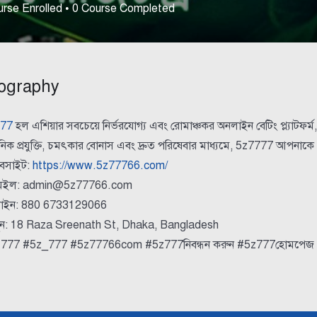
rse Enrolled
•
0
Course Completed
ography
777
হল এশিয়ার সবচেয়ে নির্ভরযোগ্য এবং রোমাঞ্চকর অনলাইন বেটিং প্ল্যাটফর্ম
িক প্রযুক্তি, চমৎকার বোনাস এবং দ্রুত পরিষেবার মাধ্যমে, 5z7777 আপনাকে 
েবসাইট:
https://www.5z77766.com/
েইল: admin@5z77766.com
াইন: 880 6733129066
ুন: 18 Raza Sreenath St, Dhaka, Bangladesh
777 #5z_777 #5z77766com #5z777নিবন্ধন করুন #5z777হোমপেজ