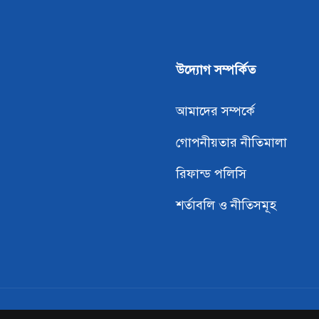
উদ্যোগ সম্পর্কিত
আমাদের সম্পর্কে
গোপনীয়তার নীতিমালা
রিফান্ড পলিসি
শর্তাবলি ও নীতিসমূহ