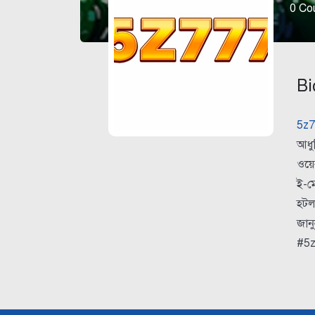
0
Cou
Bi
5z
আধুন
ওয়
ই-ম
হটল
জান
#5z