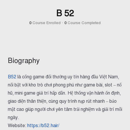
B 52
0
Course Enrolled
•
0
Course Completed
Biography
B52
là cổng game đổi thưởng uy tín hàng đầu Việt Nam,
nổi bật với kho trò chơi phong phú như game bài, slot – nổ
hũ, mini game giải trí hấp dẫn. Hệ thống vận hành ổn định,
giao diện thân thiện, cùng quy trình nạp rút nhanh – bảo
mật cao giúp người chơi yên tâm trải nghiệm và giải trí mỗi
ngày.
Website:
https://b52.hair/