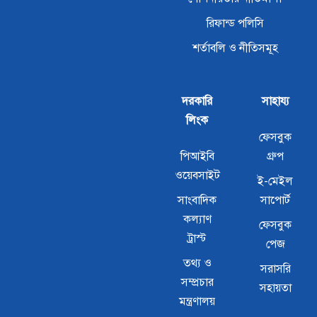
রিফান্ড পলিসি
শর্তাবলি ও নীতিসমূহ
দরকারি
সাহায্য
লিংক
ফেসবুক
পিআইবি
গ্রুপ
ওয়েবসাইট
ই-মেইল
সাংবাদিক
সাপোর্ট
কল্যাণ
ফেসবুক
ট্রাস্ট
পেজ
তথ্য ও
সরাসরি
সম্প্রচার
সহায়তা
মন্ত্রণালয়