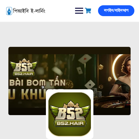
লগইন/সাইনআপ