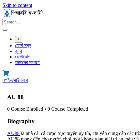
Skip to content
+
কোর্স সমূহ
ব্লগ
যোগাযোগ
আমাদের সম্পর্কে
লগইন/সাইনআপ
AU 88
0
Course Enrolled
•
0
Course Completed
Biography
AU88
là nhà cái cá cược trực tuyến uy tín, chuyên cung cấp các trò
AU88 mang đến cho người chơi một không gian giải trí an toàn và 